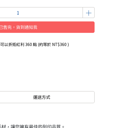
已售完，貨到通知我
 」可以折抵紅利
360
點 (約等於
NT$360
)
運送方式
r原廠耗材，讓您擁有最佳的列印品質。