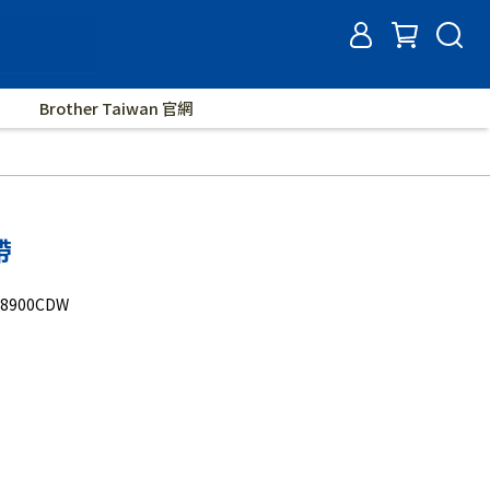
Brother Taiwan 官網
帶
L8900CDW