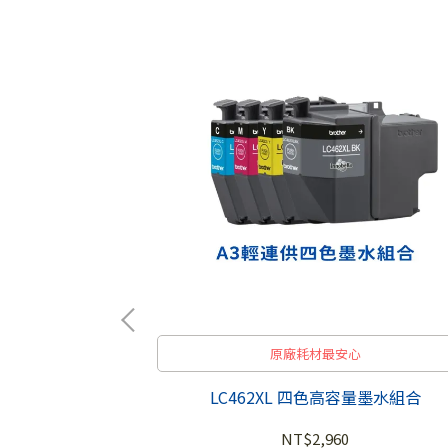
原廠耗材最安心
LC462XL 四色高容量墨水組合
NT$2,960
心