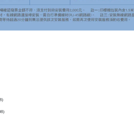
8)
8)