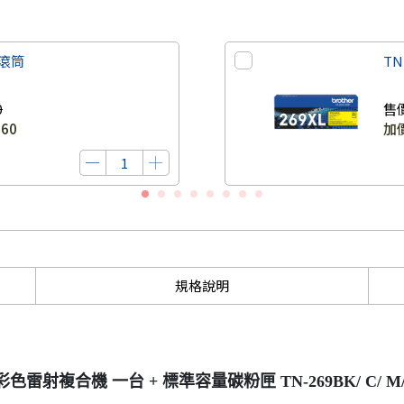
光滾筒
TN
0
售
960
加
規格說明
雷射複合機 一台 + 標準容量碳粉匣 TN-269BK/ C/ M/