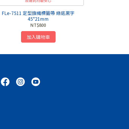
原廠耗材最安心
TZe 標籤帶
FLe-7511 定型旗幟標籤帶 綠底黑字
45*21mm
NT$800
加入購物車